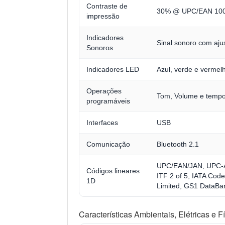
Contraste de
30% @ UPC/EAN 10
impressão
Indicadores
Sinal sonoro com aj
Sonoros
Indicadores LED
Azul, verde e vermel
Operações
Tom, Volume e tempo
programáveis
Interfaces
USB
Comunicação
Bluetooth 2.1
UPC/EAN/JAN, UPC-A
Códigos lineares
ITF 2 of 5, IATA Cod
1D
Limited, GS1 DataBa
Características Ambientais, Elétricas e F