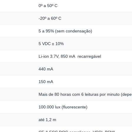
0º a 50º C
-20º a 60º C
5 a 95% (sem condensação)
5 VDC ± 10%
Li-ion 3.7V, 850 mA recarregável
440 mA
150 mA
Mais de 80 horas com 6 leituras por minuto (dep
100.000 lux (fluorescente)
até 1,2 m