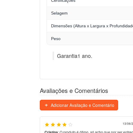
Certificações
Selagem
Dimensões (Altura x Largura x Profundidad
Peso
Garantia1 ano.
Avaliações e Comentários
Adicionar Avaliação e Comentário
13/06/
Cristina
:
O produto é ótimo, só acho que por ser entre