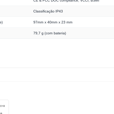
CE & FCC DOC compliance, VCCI, BSMI
Classificação IP43
e)
97mm x 40mm x 23 mm
79,7 g (com bateria)
2018
ga