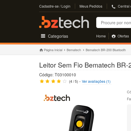
Cadastre-se / Login
Meus Pedidos
Central
Buscar
Categorias
Home
Ofertas
Página Inicial
Bematech
Bematech BR-200 Bluetooth
Leitor Sem Fio Bematech BR-
Código: T03100010
-
(4 / 5)
Ver avaliações (1)
Có
Fa