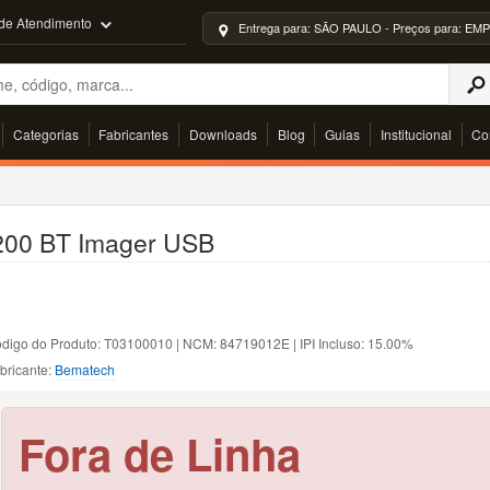
 de Atendimento
Entrega para: SÃO PAULO - Preços para: 
Categorias
Fabricantes
Downloads
Blog
Guias
Institucional
Co
200 BT Imager USB
digo do Produto: T03100010 | NCM: 84719012E | IPI Incluso: 15.00%
bricante:
Bematech
Fora de Linha