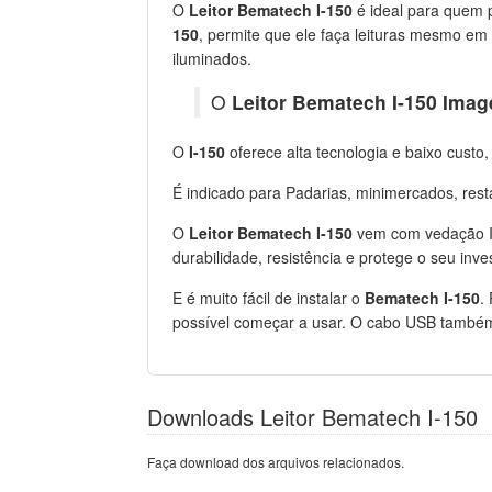
O
Leitor Bematech I-150
é ideal para quem 
150
, permite que ele faça leituras mesmo e
iluminados.
O
Leitor Bematech I-150 Imag
O
I-150
oferece alta tecnologia e baixo custo
É indicado para Padarias, minimercados, rest
O
Leitor Bematech I-150
vem com vedação IP
durabilidade, resistência e protege o seu inve
E é muito fácil de instalar o
Bematech I-150
.
possível começar a usar. O cabo USB também é
Downloads Leitor Bematech I-150
Faça download dos arquivos relacionados.