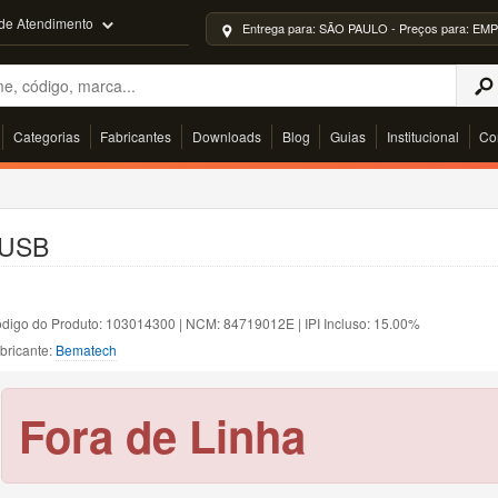
 de Atendimento
Entrega para: SÃO PAULO - Preços para: 
Categorias
Fabricantes
Downloads
Blog
Guias
Institucional
Co
 USB
digo do Produto: 103014300 | NCM: 84719012E | IPI Incluso: 15.00%
bricante:
Bematech
Fora de Linha