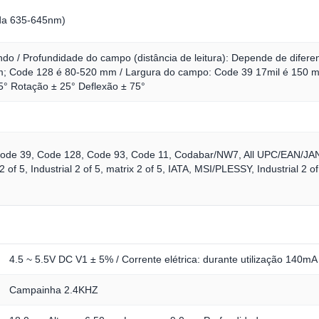
da 635-645nm)
ndo / Profundidade do campo (distância de leitura): Depende de difere
; Code 128 é 80-520 mm / Largura do campo: Code 39 17mil é 150 m
 55° Rotação ± 25° Deflexão ± 75°
 Code 39, Code 128, Code 93, Code 11, Codabar/NW7, All UPC/EAN/J
2 of 5, Industrial 2 of 5, matrix 2 of 5, IATA, MSI/PLESSY, Industrial 2
4.5 ~ 5.5V DC V1 ± 5% / Corrente elétrica: durante utilização 140m
Campainha 2.4KHZ