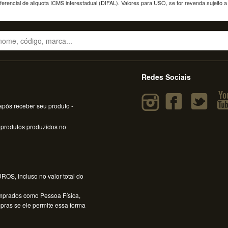
erencial de aliquota ICMS interestadual (DIFAL). Valores para USO, se for revenda sujeito 
Redes Sociais
pós receber seu produto -
 produtos produzidos no
OS, incluso no valor total do
mprados como Pessoa Física,
mpras se ele permite essa forma