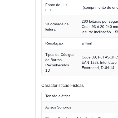
Fonte de Luz
(comprimento de on
LED
280 leituras por segu
Velocidade de
Code 93 é 20-240 mm
leitura
leitura: Inclinação ±
Resolução
≥ 4mil
Tipos de Códigos
Code 39, Full ASCII
de Barras
EAN-128), Interleave 
Reconhecidos
Externded, DUN-14
1D
Características Físicas
Tensão elétrica
Avisos Sonoros