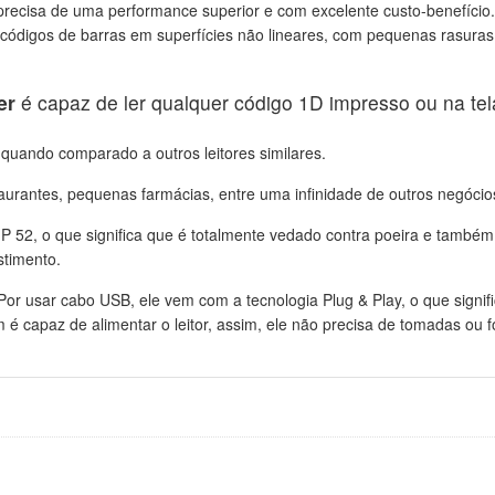
precisa de uma performance superior e com excelente custo-benefício.
m códigos de barras em superfícies não lineares, com pequenas rasur
er
é capaz de ler qualquer código 1D impresso ou na tela
, quando comparado a outros leitores similares.
aurantes, pequenas farmácias, entre uma infinidade de outros negócio
 52, o que significa que é totalmente vedado contra poeira e també
stimento.
 Por usar cabo USB, ele vem com a tecnologia Plug & Play, o que signi
 capaz de alimentar o leitor, assim, ele não precisa de tomadas ou f