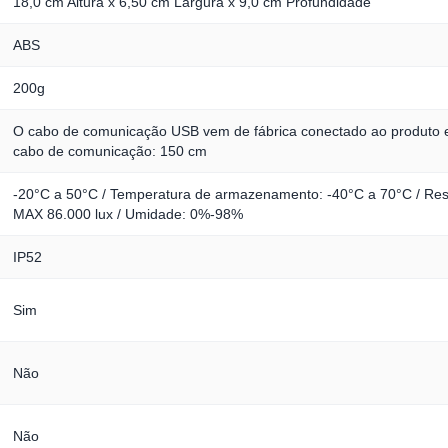
18,0 cm Altura x 6,50 cm Largura x 9,0 cm Profundidade
ABS
200g
O cabo de comunicação USB vem de fábrica conectado ao produto 
cabo de comunicação: 150 cm
-20°C a 50°C / Temperatura de armazenamento: -40°C a 70°C / Resi
MAX 86.000 lux / Umidade: 0%-98%
IP52
Sim
Não
Não