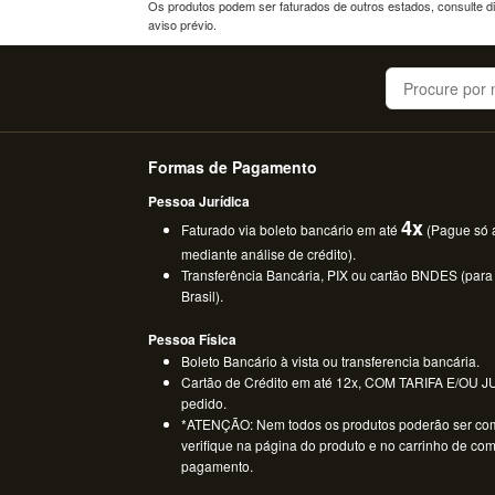
Os produtos podem ser faturados de outros estados, consulte dif
aviso prévio.
Buscar
Formas de Pagamento
Pessoa Jurídica
4x
Faturado via boleto bancário em até
(Pague só a
mediante análise de crédito).
Transferência Bancária, PIX ou cartão BNDES (para
Brasil).
Pessoa Física
Boleto Bancário à vista ou transferencia bancária.
Cartão de Crédito em até 12x, COM TARIFA E/OU JUR
pedido.
*ATENÇÃO: Nem todos os produtos poderão ser co
verifique na página do produto e no carrinho de co
pagamento.