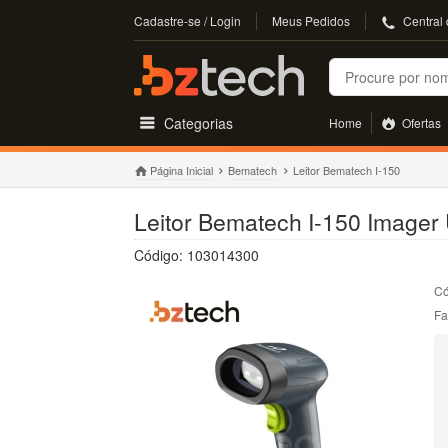
Cadastre-se / Login
Meus Pedidos
Central
Buscar
Categorias
Home
Ofertas
Página Inicial
Bematech
Leitor Bematech I-150
Leitor Bematech I-150 Imager
Código: 103014300
Có
Fa