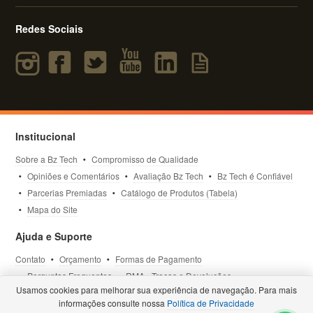
Redes Sociais
Institucional
Sobre a Bz Tech
Compromisso de Qualidade
Opiniões e Comentários
Avaliação Bz Tech
Bz Tech é Confiável
Parcerias Premiadas
Catálogo de Produtos (Tabela)
Mapa do Site
Ajuda e Suporte
Contato
Orçamento
Formas de Pagamento
Perguntas Frequentes
RMA - Trocas e Devoluções
Usamos cookies para melhorar sua experiência de navegação. Para mais
Política de Privacidade
Termos de Uso
Site Seguro
informações consulte nossa
Política de Privacidade