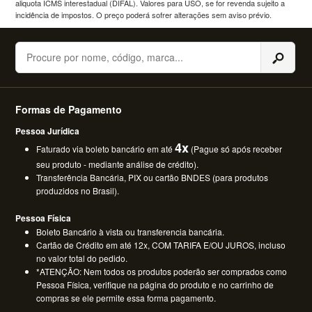
aliquota ICMS interestadual (DIFAL). Valores para USO, se for revenda sujeito a
incidência de impostos. O preço poderá sofrer alterações sem aviso prévio.
Buscar
Formas de Pagamento
Pessoa Jurídica
4x
Faturado via boleto bancário em até
(Pague só após receber
seu produto - mediante análise de crédito).
Transferência Bancária, PIX ou cartão BNDES (para produtos
produzidos no Brasil).
Pessoa Física
Boleto Bancário à vista ou transferencia bancária.
Cartão de Crédito em até 12x, COM TARIFA E/OU JUROS, incluso
no valor total do pedido.
*ATENÇÃO: Nem todos os produtos poderão ser comprados como
Pessoa Física, verifique na página do produto e no carrinho de
compras se ele permite essa forma pagamento.