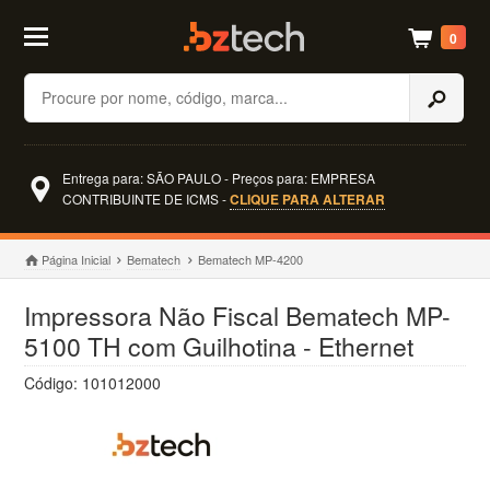
0
Buscar
Entrega para: SÃO PAULO - Preços para: EMPRESA
CONTRIBUINTE DE ICMS -
CLIQUE PARA ALTERAR
Página Inicial
Bematech
Bematech MP-4200
Impressora Não Fiscal Bematech MP-
5100 TH com Guilhotina - Ethernet
Código: 101012000