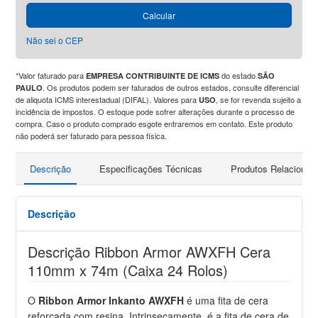
Calcular
Não sei o CEP
*Valor faturado para
do estado
EMPRESA CONTRIBUINTE DE ICMS
SÃO
. Os produtos podem ser faturados de outros estados, consulte diferencial
PAULO
de aliquota ICMS interestadual (DIFAL). Valores para
, se for revenda sujeito a
USO
incidência de impostos. O estoque pode sofrer alterações durante o processo de
compra. Caso o produto comprado esgote entraremos em contato. Este produto
não poderá ser faturado para pessoa física.
Descrição
Especificações Técnicas
Produtos Relacionad
Descrição
Descrição Ribbon Armor AWXFH Cera
110mm x 74m (Caixa 24 Rolos)
O
Ribbon Armor Inkanto AWXFH
é uma fita de cera
reforçada com resina. Intrinsecamente, é a fita de cera de