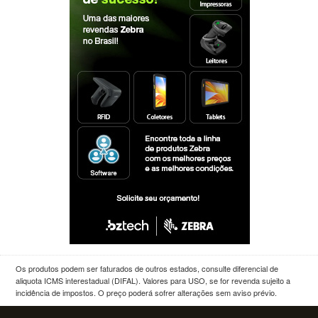
Os produtos podem ser faturados de outros estados, consulte diferencial de
aliquota ICMS interestadual (DIFAL). Valores para USO, se for revenda sujeito a
incidência de impostos. O preço poderá sofrer alterações sem aviso prévio.