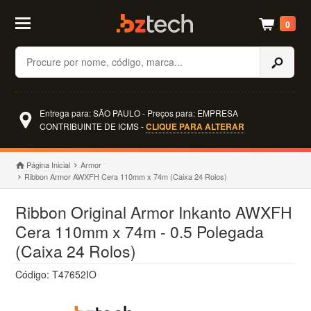
0
Buscar
Entrega para: SÃO PAULO - Preços para: EMPRESA
CONTRIBUINTE DE ICMS -
CLIQUE PARA ALTERAR
Página Inicial
Armor
Ribbon Armor AWXFH Cera 110mm x 74m (Caixa 24 Rolos)
Ribbon Original Armor Inkanto AWXFH
Cera 110mm x 74m - 0.5 Polegada
(Caixa 24 Rolos)
Código: T47652IO