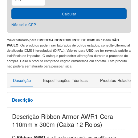
Calcular
Não sei o CEP
*Valor faturado para
do estado
EMPRESA CONTRIBUINTE DE ICMS
SÃO
. Os produtos podem ser faturados de outros estados, consulte diferencial
PAULO
de aliquota ICMS interestadual (DIFAL). Valores para
, se for revenda sujeito a
USO
incidência de impostos. O estoque pode sofrer alterações durante o processo de
compra. Caso o produto comprado esgote entraremos em contato. Este produto
não poderá ser faturado para pessoa física.
Descrição
Especificações Técnicas
Produtos Relacionad
Descrição
Descrição Ribbon Armor AWR1 Cera
110mm x 300m (Caixa 12 Rolos)
O
Ribbon AWR1
é a fita de cera mais competitiva da