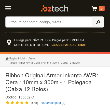
0
Buscar
Entrega para: SÃO PAULO - Preços para: EMPRESA
CONTRIBUINTE DE ICMS -
CLIQUE PARA ALTERAR
Página Inicial
Armor
Ribbon Armor AWR1 Cera 110mm x 300m (Caixa 12 Rolos)
Ribbon Original Armor Inkanto AWR1
Cera 110mm x 300m - 1 Polegada
(Caixa 12 Rolos)
Código: T65052IO
-
(5 / 5)
Ver avaliações (3)