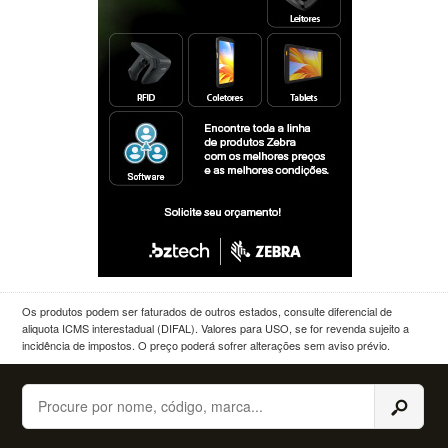
Os produtos podem ser faturados de outros estados, consulte diferencial de
aliquota ICMS interestadual (DIFAL). Valores para USO, se for revenda sujeito a
incidência de impostos. O preço poderá sofrer alterações sem aviso prévio.
Buscar