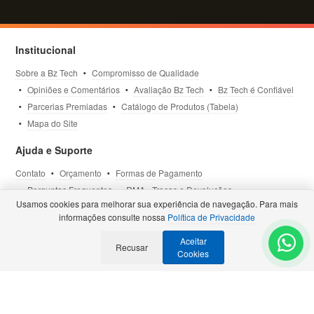
Institucional
Sobre a Bz Tech
Compromisso de Qualidade
Opiniões e Comentários
Avaliação Bz Tech
Bz Tech é Confiável
Parcerias Premiadas
Catálogo de Produtos (Tabela)
Mapa do Site
Ajuda e Suporte
Contato
Orçamento
Formas de Pagamento
Perguntas Frequentes
RMA - Trocas e Devoluções
Usamos cookies para melhorar sua experiência de navegação. Para mais
Política de Privacidade
Termos de Uso
Site Seguro
informações consulte nossa
Política de Privacidade
Aceitar
Selos e Certificações
Recusar
- Veja todas as
Parcerias Premiadas
.
Cookies