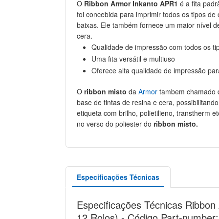
O
Ribbon Armor Inkanto APR1
é a fita padr
foi concebida para imprimir todos os tipos de
baixas. Ele também fornece um maior nível d
cera.
Qualidade de impressão com todos os tip
Uma fita versátil e multiuso
Oferece alta qualidade de impressão pa
O
ribbon misto
da
Armor
tambem chamado de f
base de tintas de resina e cera, possibilitan
etiqueta com brilho, polietilieno, transtherm 
no verso do poliester do
ribbon misto.
Especificações Técnicas
Especificações Técnicas Ribbo
12 Rolos) - Código Part-number