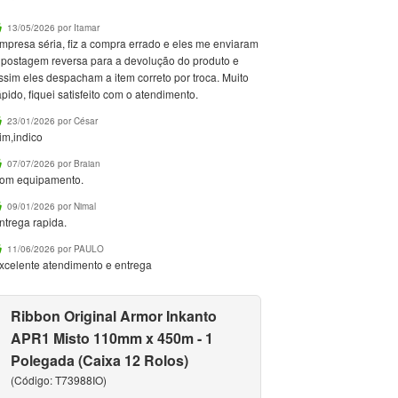
13/05/2026 por Itamar
mpresa séria, fiz a compra errado e eles me enviaram
 postagem reversa para a devolução do produto e
ssim eles despacham a item correto por troca. Muito
ápido, fiquei satisfeito com o atendimento.
23/01/2026 por César
im,indico
07/07/2026 por Braian
om equipamento.
09/01/2026 por Nimal
ntrega rapida.
11/06/2026 por PAULO
xcelente atendimento e entrega
Ribbon Original Armor Inkanto
APR1 Misto 110mm x 450m - 1
Polegada (Caixa 12 Rolos)
(Código: T73988IO)