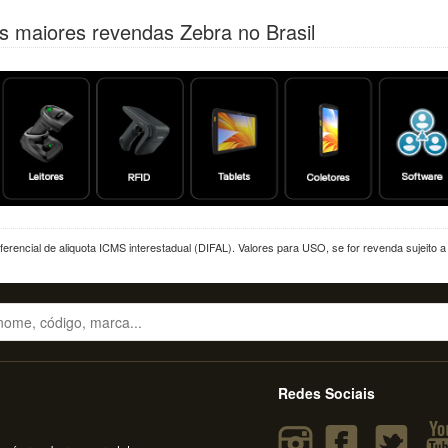
s maiores revendas Zebra no Brasil
erencial de aliquota ICMS interestadual (DIFAL). Valores para USO, se for revenda sujeito 
Redes Sociais