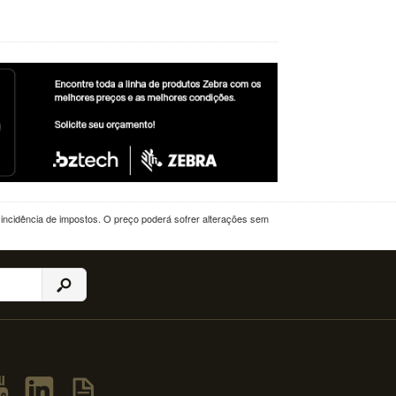
a incidência de impostos. O preço poderá sofrer alterações sem