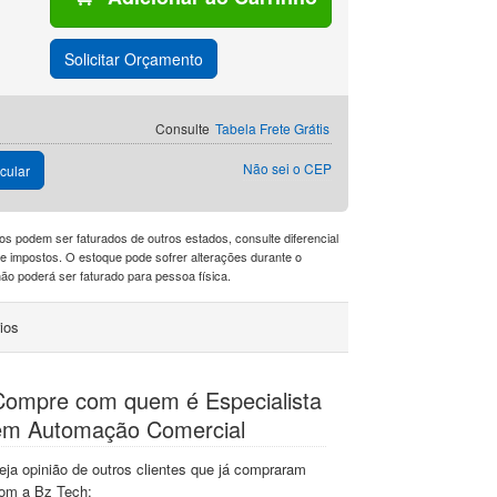
Solicitar Orçamento
Consulte
Tabela Frete Grátis
Não sei o CEP
cular
os podem ser faturados de outros estados, consulte diferencial
a de impostos. O estoque pode sofrer alterações durante o
o poderá ser faturado para pessoa física.
ios
Compre com quem é Especialista
em Automação Comercial
eja opinião de outros clientes que já compraram
om a Bz Tech: