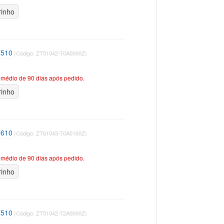
rinho
T510
(Código: ZT51042-T0A0000Z)
médio de 90 dias após pedido.
rinho
T610
(Código: ZT61043-T0A0100Z)
médio de 90 dias após pedido.
rinho
T510
(Código: ZT51042-T2A0000Z)