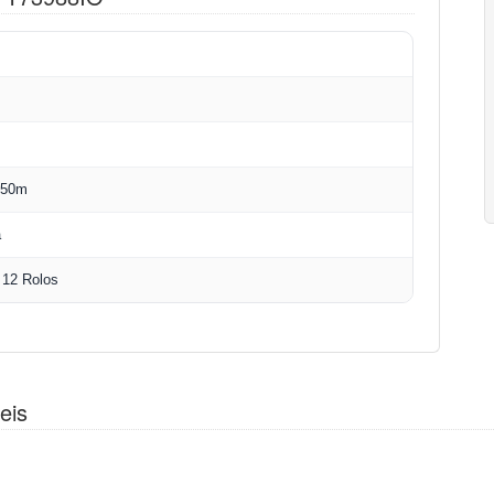
450m
a
 12 Rolos
eis