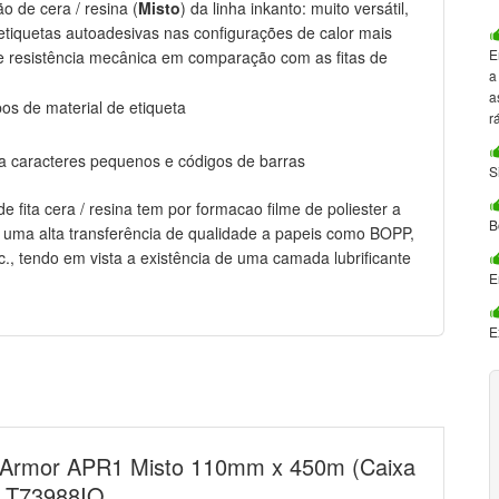
ão de cera / resina (
Misto
) da linha inkanto: muito versátil,
 etiquetas autoadesivas nas configurações de calor mais
E
e resistência mecânica em comparação com as fitas de
a
a
os de material de etiqueta
r
ra caracteres pequenos e códigos de barras
S
ita cera / resina tem por formacao filme de poliester a
B
do uma alta transferência de qualidade a papeis como BOPP,
etc., tendo em vista a existência de uma camada lubrificante
E
E
n Armor APR1 Misto 110mm x 450m (Caixa
: T73988IO