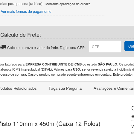
dias para pessoa jurídica)
- Mediante aprovação de crédito.
Ver mais formas de pagamento
Cálculo de Frete:
Cal
Calcule o prazo e valor do frete. Digite seu CEP:
alor faturado para
do estado
. Os produt
EMPRESA CONTRIBUINTE DE ICMS
SÃO PAULO
 aliquota ICMS interestadual (DIFAL). Valores para
, se for revenda sujeito a incidênci
USO
ocesso de compra. Caso o produto comprado esgote entraremos em contato. Este produto nã
rodutos Relacionados
Faça sua Pergunta
Avaliações e Comentár
isto 110mm x 450m (Caixa 12 Rolos)
V
c