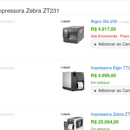
mpressora Zebra ZT231
Argox IX4-250
-T0A000FZ)
(Código:
R$ 4.917,00
Sob Encomenda - Prazo 
Adicionar ao Car
Impressora Elgin TT
-T0A0000Z)
R$ 4.999,00
Em estoque
Adicionar ao Car
Impressora Zebra Z
-T0A0000Z)
R$ 20.094,00
Em estoque