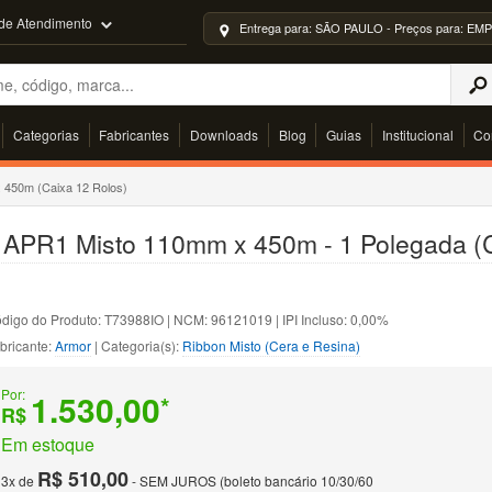
 de Atendimento
Entrega para: SÃO PAULO - Preços para: 
Categorias
Fabricantes
Downloads
Blog
Guias
Institucional
Co
 450m (Caixa 12 Rolos)
o APR1 Misto 110mm x 450m - 1 Polegada (
digo do Produto: T73988IO | NCM: 96121019 | IPI Incluso: 0,00%
bricante:
Armor
| Categoria(s):
Ribbon Misto (Cera e Resina)
Por:
1.530,00
*
R$
Em estoque
R$ 510,00
3x de
- SEM JUROS (boleto bancário 10/30/60