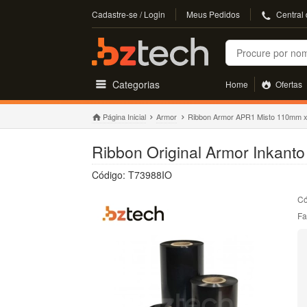
Cadastre-se / Login
Meus Pedidos
Central
Buscar
Categorias
Home
Ofertas
Página Inicial
Armor
Ribbon Armor APR1 Misto 110mm x
Ribbon Original Armor Inkant
Código: T73988IO
Có
Fa