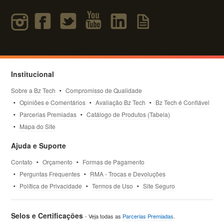
Institucional
Sobre a Bz Tech
Compromisso de Qualidade
Opiniões e Comentários
Avaliação Bz Tech
Bz Tech é Confiável
Parcerias Premiadas
Catálogo de Produtos (Tabela)
Mapa do Site
Ajuda e Suporte
Contato
Orçamento
Formas de Pagamento
Perguntas Frequentes
RMA - Trocas e Devoluções
Política de Privacidade
Termos de Uso
Site Seguro
Selos e Certificações
- Veja todas as
Parcerias Premiadas
.