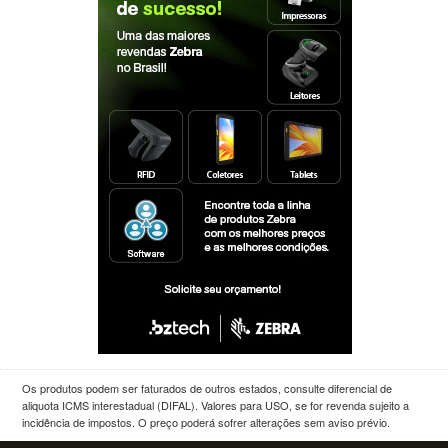
Os produtos podem ser faturados de outros estados, consulte diferencial de
aliquota ICMS interestadual (DIFAL). Valores para USO, se for revenda sujeito a
incidência de impostos. O preço poderá sofrer alterações sem aviso prévio.