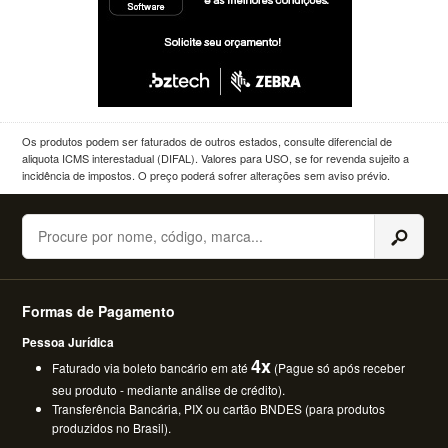
Os produtos podem ser faturados de outros estados, consulte diferencial de
aliquota ICMS interestadual (DIFAL). Valores para USO, se for revenda sujeito a
incidência de impostos. O preço poderá sofrer alterações sem aviso prévio.
Buscar
Formas de Pagamento
Pessoa Jurídica
4x
Faturado via boleto bancário em até
(Pague só após receber
seu produto - mediante análise de crédito).
Transferência Bancária, PIX ou cartão BNDES (para produtos
produzidos no Brasil).