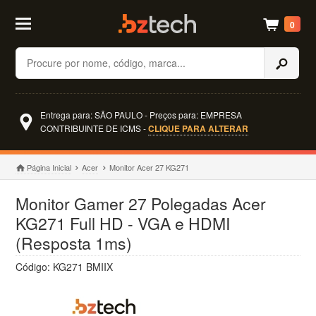
0
Buscar
Entrega para: SÃO PAULO - Preços para: EMPRESA
CONTRIBUINTE DE ICMS -
CLIQUE PARA ALTERAR
Página Inicial
Acer
Monitor Acer 27 KG271
Monitor Gamer 27 Polegadas Acer
KG271 Full HD - VGA e HDMI
(Resposta 1ms)
Código: KG271 BMIIX