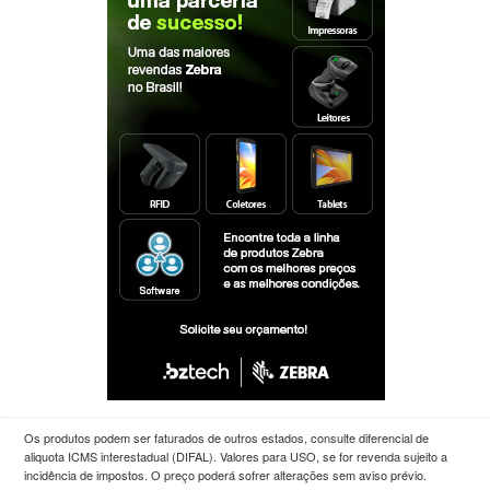
Os produtos podem ser faturados de outros estados, consulte diferencial de
aliquota ICMS interestadual (DIFAL). Valores para USO, se for revenda sujeito a
incidência de impostos. O preço poderá sofrer alterações sem aviso prévio.